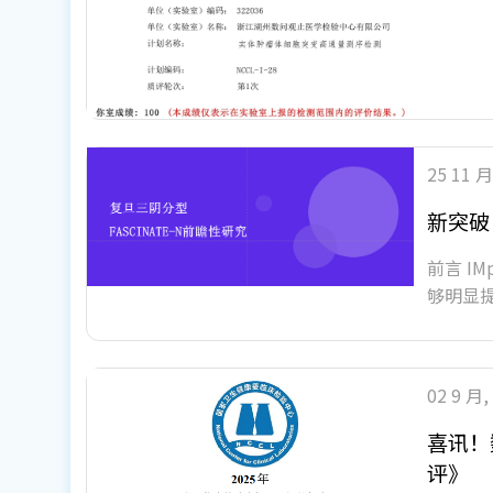
25 11 月
新突破
前言 IM
够明显提
02 9 月,
喜讯！
评》