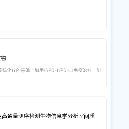
志物
证实，在传统化疗的基础上加用抗PD-1/PD-L1免疫治疗，能
突变高通量测序检测生物信息学分析室间质