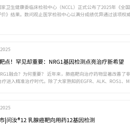
家卫生健康委临床检验中心（NCCL）正式公布了2025年《
评价》结果。数问观止医学检验中心以满分成绩优异通过该项权威能
 2025
靶点！罕见却重要：NRG1基因检测点亮治疗新希望
RG1融合？为何重要？ 近年来，肺癌靶向治疗药物显著改善了非小
C治疗进入精准治疗时代。除了大家熟知的EGFR、ALK、ROS1、MET
 2025
市|问汝®12 乳腺癌靶向用药12基因检测