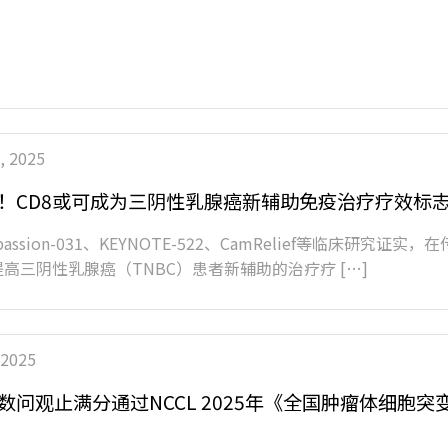
, 2025
！CD8或可成为三阴性乳腺癌新辅助免疫治疗疗效标
passion-031、KEYNOTE-522、CamRelief等临床研究
高三阴性乳腺癌（TNBC）患者新辅助的治疗疗 […]
 2025
数问观止满分通过NCCL 2025年《全国肿瘤体细胞