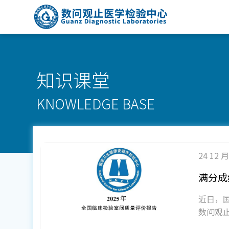
Skip
to
content
知识课堂
KNOWLEDGE BASE
24 12 月
满分成
近日，国
数问观