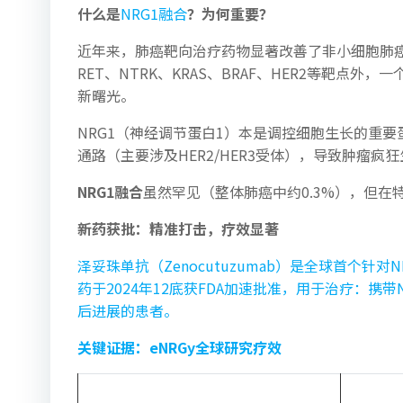
什么是
NRG1融合
？为何重要？
近年来，肺癌靶向治疗药物显著改善了非小细胞肺癌(N
RET、NTRK、KRAS、BRAF、HER2等靶点
新曙光。
NRG1（神经调节蛋白1）本是调控细胞生长的重要
通路（主要涉及HER2/HER3受体），导致肿瘤疯
NRG1
融合
虽然罕见（整体肺癌中约0.3%），但在
新药获批：精准打击，疗效显著
泽妥珠单抗（Zenocutuzumab）是全球首个针
药于2024年12底获FDA加速批准，用于治疗：携
后进展的患者。
关键证据：eNRGy全球研究疗效