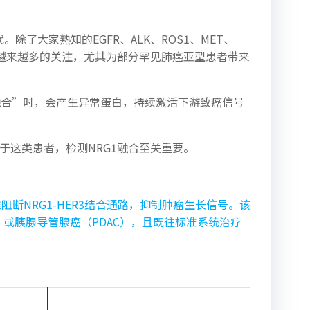
除了大家熟知的EGFR、ALK、ROS1、MET、
越来越多的关注，尤其为部分罕见肺癌亚型患者带来
生“融合”时，会产生异常蛋白，持续激活下游致癌信号
对于这类患者，检测NRG1融合至关重要。
准阻断NRG1-HER3结合通路，抑制肿瘤生长信号。该
C）或胰腺导管腺癌（PDAC），且既往标准系统治疗