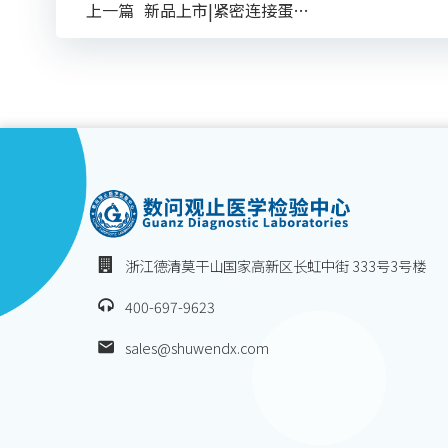
Post
上一篇
新品上市|紧密连接蛋白-18.2（Claudin-18.2）抗体试剂
navigation
浙江德清莫干山国家高新区长虹中街 333号3号楼
400-697-9623
sales@shuwendx.com