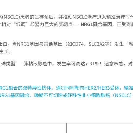
SCLC)患者的生存预后，并推动NSCLC治疗进入精准治疗时代。
外，一个相对“低调”却潜力巨大的新靶点——
NRG1融合基因
，正受到
蛋白。当NRG1基因与其他基因（如CD74、SLC3A2等）发
狂生长。
特殊类型——肺粘液腺癌中，发生率可高达7-31%！这意味着，
对NRG1融合的双特异性抗体，通过同时靶向HER2/HER3受体，精
带NRG1基因融合、晚期不可切除或转移性非小细胞肺癌（NSCL